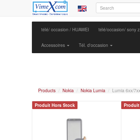
télé/ occasion / HUAWEI
télé/occasion/ sony 
Accessoires
Tél. d'occasion
Products
Nokia
Nokia Lumia
Lumia 6xx/7x
Produit Hors Stock
Produit