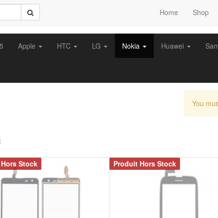
Home
Shop
z5
Apple
HTC
LG
Nokia
Huawei
Sa
You mus
x
 Hors Stock
Produit Hors Stock