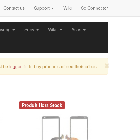
Contact us
Support
Wiki
Se Connecter
msung
Sony
Wiko
Asus
t be
logged-in
to buy products or see their prices.
Produit Hors Stock